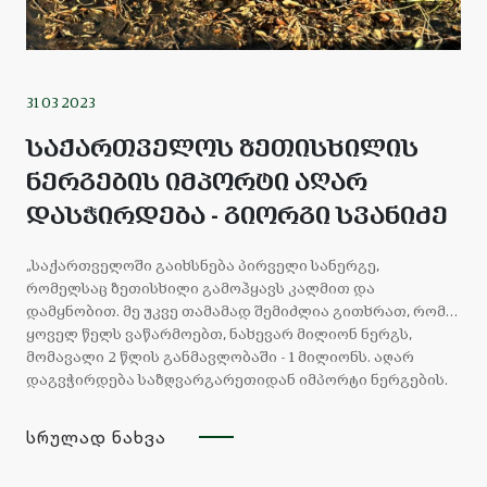
არ
არის
31 03 2023
—
საქართველოს ზეთისხილის
ეს
ნერგების იმპორტი აღარ
დასჭირდება - გიორგი სვანიძე
არის
„საქართველოში გაიხსნება პირველი სანერგე,
საქართველოს
რომელსაც ზეთისხილი გამოჰყავს კალმით და
დამყნობით. მე უკვე თამამად შემიძლია გითხრათ, რომ
შესაძლებლობის
ყოველ წელს ვაწარმოებთ, ნახევარ მილიონ ნერგს,
მომავალი 2 წლის განმავლობაში - 1 მილიონს. აღარ
დემონსტრაცია
დაგვჭირდება საზღვარგარეთიდან იმპორტი ნერგების.
თან, ეს ნერგი, საქართველოში გამოყვანილი,
,
გაცილებით ძლიერი, ამ კლიმატს შეჩვეულია. მეტიც, ზოგ
სრულად ნახვა
ნერგს თავიდანვე ვსტრესავთ, რომ უფრო ძლიერი
რომ
გაიზარდოს და ნაკლები მორწყვა დასჭირდეს. მომავალი