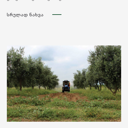
წარმოების
სრულად ნახვა
საერთაშორისო
ასპარეზზე
პოზიციონირების
მნიშვნელოვანი
ნაბიჯია