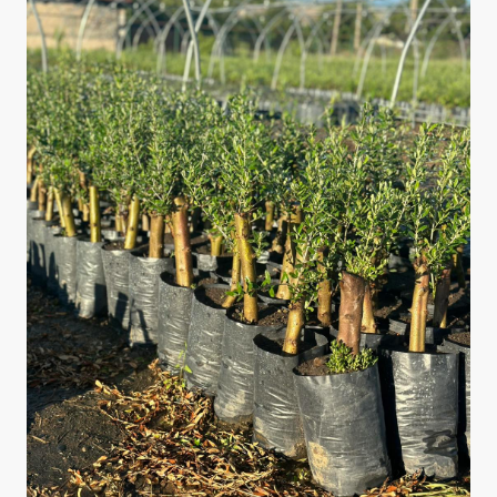
ეს ციკლი რომ შეიქმნა, ამუშავდა უკვე მთლიანად და
თამამად შეგვიძლია ვთქვათ, რომ ზეთისხილის
ინდუსტრიამ დაიმკვიდრა თავისი ადგილი აქაც და
მსოფლიოშიც. წარმოიდგინეთ, ის ქვეყნები, რომლებიც
არ წარმოებენ ზეთის ხილს და არიან იმპორტიორები
(300 ქვეყნიდან, 47 აწარმოებს მხოლოდ), როდესაც
ქართულ ზეთისხილს ახსენებენ, ყველა ყურებს ცქვეტს და
კითხულობს, ეს ის მაგარი ზეთის ხილია? მაგარი
„
ხარისხია“,- განაცხადა გიორგი სვანიძემ
ეს
ქარხანა
მხოლოდ
ზეთისხილის ზეთის
წარმოების
სივრცე