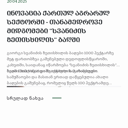
20 04 2025
.
ინოვაცია ქართულ აგრარულ
სექტორში - თანამედროვე
ახალი
მიდგომები "სვანიძის
ზეთისხილის" ბაღში
საწარმო
გიორგი სვანიძის ზეთისხილის ბაღები 1000 ჰექტარზე
გამორჩეულია
მეტ ფართობზეა გაშენებული დედოფლისწყაროში,
კახეთში, საიდანაც იწარმოება “სვანიძის ზეთისხილის”
თავისი
ზეთი Extra Virgin და ზეთისხილის მარინადები.
ბაღში მიმდინარეობს აქტიური საგაზაფხულო
სამუშაოები და მასთან ერთად დაწყებულია ახალი
ეკომეგობრული
ბაღების გაშენებაც, რომელიც წელს 100 ჰექტრამდე
ფართობს მოიცავს - 2024 წელს, კომპანია ახალ სეზონს
მიდგომითა
შეხვდა ინოვაციური ჩამრგველი აგრეგატით, რომელიც
სრულად ნახვა
რამდენჯერმე ამცირებს ჩარგვის ვადებს. აგრეგატი
და
მიერთებულია ციფრულ ტექნიკაზე და მუშაობს მხოლოდ
GPS სიგნალით, რომელიც მინიმალური ცდომილებით
ინოვაციური
ახორციელებს ნერგების დარგვას. აგრეგატს შეუძლია
დღეში 8-10 ჰექტრამდე ბაღის გაშენება, რომელიც 5-6